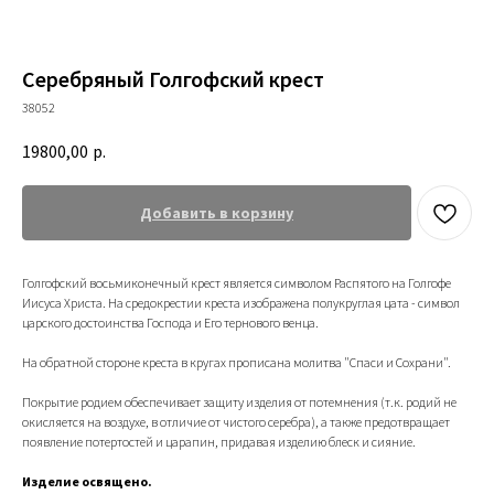
Серебряный Голгофский крест
38052
19800,00
р.
Добавить в корзину
Голгофский восьмиконечный крест является символом Распятого на Голгофе
Иисуса Христа. На средокрестии креста изображена полукруглая цата - символ
царского достоинства Господа и Его тернового венца.
На обратной стороне креста в кругах прописана молитва "Спаси и Сохрани".
Покрытие родием обеспечивает защиту изделия от потемнения (т.к. родий не
окисляется на воздухе, в отличие от чистого серебра), а также предотвращает
появление потертостей и царапин, придавая изделию блеск и сияние.
Изделие освящено.