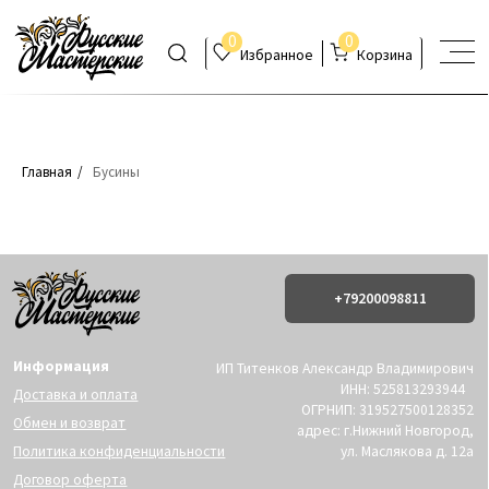
0
0
Избранное
Корзина
Главная
/
Бусины
+79200098811
Информация
ИП Титенков Александр Владимирович
ИНН: 525813293944
Доставка и оплата
ОГРНИП: 319527500128352
Обмен и возврат
адрес: г.Нижний Новгород,
Политика конфиденциальности
ул. Маслякова д. 12а
Договор оферта
Контакты:
© 2019-2026 Русские Мастерские
Сайт разработан - @bogoduhovilya