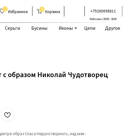
0
+79200098811
Корзина
Работаем с 09:00 - 18:00
Бусины
Иконы
Цепи
Другое
 с образом Николай Чудотворец
центре образ Спаса Нерукотворного, над ним -