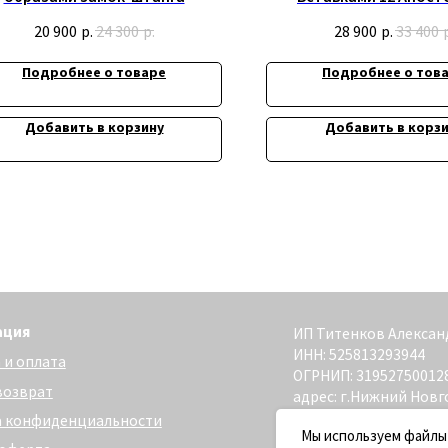
Золочением
20 900
р.
24 300
р.
28 900
р.
33 400
Подробнее о товаре
Подробнее о тов
Добавить в корзину
Добавить в корз
ИП Титенков Александр Владимиро
ИНН: 525813293944
та
ОГРНИП: 319527500128352
адрес: г.Нижний Новгород,
ул. Маслякова д. 12а
денциальности
Сайт разработан - @bogoduhovilya
Мы используем файлы