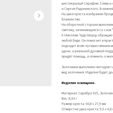
шестикрылый Серафим. Слева и
и Сергия Радонежского. В нижне
На ушке креста изображен Проц
блаженство.
На оборотной стороне выполнен
святому, начинающаяся со слов "
К Николаю Чудотворцу обращаютс
любой беде. Он помогает в практ
подходит всем: путешественника
удачи, а реальной духовной подд
придёт помощь, и помнить о мил
Золочение выполнено методом г
вид золочения. Изделие будет д
Изделие освящено.
Материал: Серебро 925, Золочен
Вес: 8,93 г
Размер креста: 50,8 х 27,9 мм
Отверстие ушка креста: 9,5 х 4,8