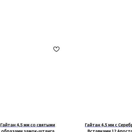
Гайтан 4,5 мм со святыми
Гайтан 4,5 мм с Сере
образами замок-штанга
Вставками 12 Апост