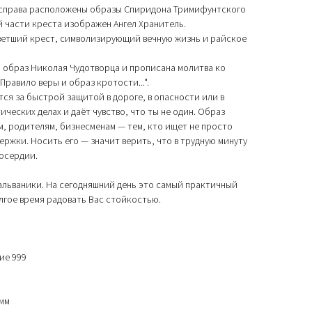
 справа расположены образы Спиридона Тримифунтского
й части креста изображен Ангел Хранитель.
ветший крест, символизирующий вечную жизнь и райское
 образ Николая Чудотворца и прописана молитва ко
Правило веры и образ кротости...".
я за быстрой защитой в дороге, в опасности или в
ических делах и даёт чувство, что ты не один. Образ
м, родителям, бизнесменам — тем, кто ищет не просто
ержки. Носить его — значит верить, что в трудную минуту
осердии.
альваники. На сегодняшний день это самый практичный
олгое время радовать Вас стойкостью.
ие 999
 мм