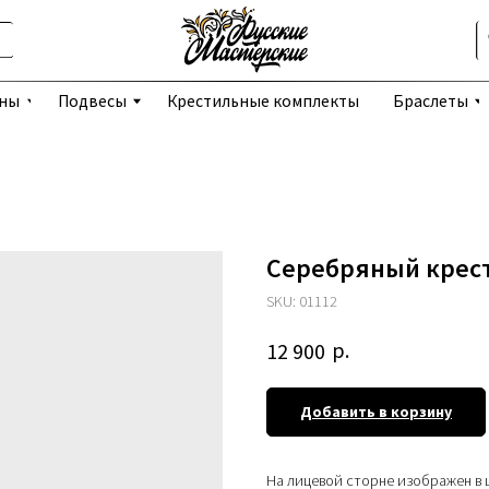
Избранное
Подвесы
Крестильные комплекты
Браслеты
Серьги
Серебряный крест
SKU:
01112
р.
12 900
Добавить в корзину
На лицевой сторне изображен в 