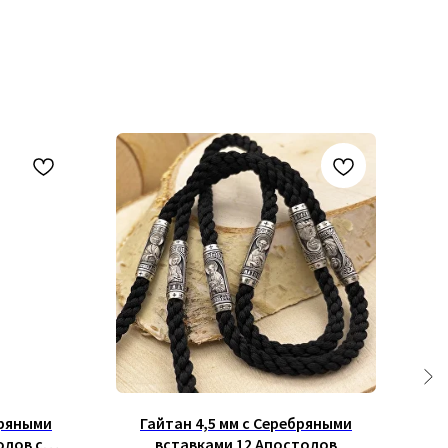
бряными
Гайтан 4,5 мм с Серебряными
Г
олов c
вставками 12 Апостолов
Вст