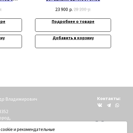
р.
23 900
р.
28 200
р.
аре
Подробнее о товаре
ину
Добавить в корзину
Контакты:
вич
+79200098811
 cookie и рекомендательные