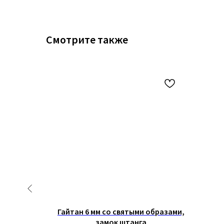
Смотрите также
ятыми
Гайтан 6 мм со святыми образами,
танга
замок штанга