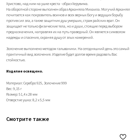
Христово, над ним на ушке креста - образ Херувима.
На оборотной стороне выполнен образ Архангела Михаила. Могучий Архангел
почитается как покровитель воинов и всех верных Богу и ведущих борьбу
против сил зла, а также защитник душ умерших, страж райских врат. Он
защищает не только физические тела, но и души, стоящие перед выбором
предназначения, направляя их на путь праведный. Он является символом
надежды и спасения, охраняя душу от злых намерений.
Золочение выполнено методом гальваники. На сегодняшний день это самый
практичный вид золочения. Изделие будет долгое время радовать Вас
стойкостью.
Изделие освящено.
Материал: Серебро 925, Золочение 999
Вес: 9,15 г
Размер: 51,4 х 28 мм
Отверстие ушка: 8,2 х 5,5 мм
Смотрите также