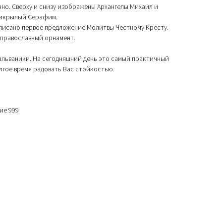
нно. Сверху и снизу изображены Архангелы Михаил и
стикрылый Серафим.
писано первое предложение Молитвы Честному Кресту.
 православный орнамент.
альваники. На сегодняшний день это самый практичный
олгое время радовать Вас стойкостью.
ие 999