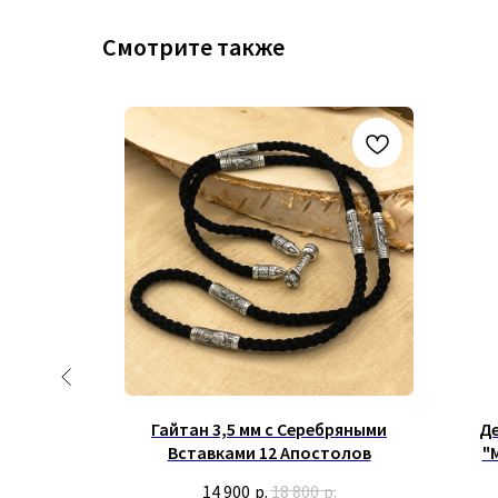
Смотрите также
бряными
Гайтан 3,5 мм с Серебряными
Де
Костыль
Вставками 12 Апостолов
"
.
14 900
р.
18 800
р.