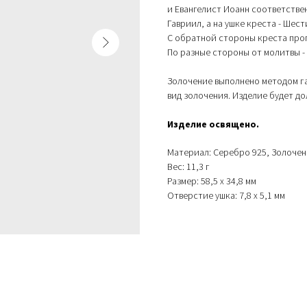
и Евангелист Иоанн соответстве
Гавриил, а на ушке креста - Ше
С обратной стороны креста про
По разные стороны от молитвы -
Золочение выполнено методом г
вид золочения. Изделие будет д
Изделие освящено.
Материал: Серебро 925, Золочен
Вес: 11,3 г
Размер: 58,5 х 34,8 мм
Отверстие ушка: 7,8 х 5,1 мм