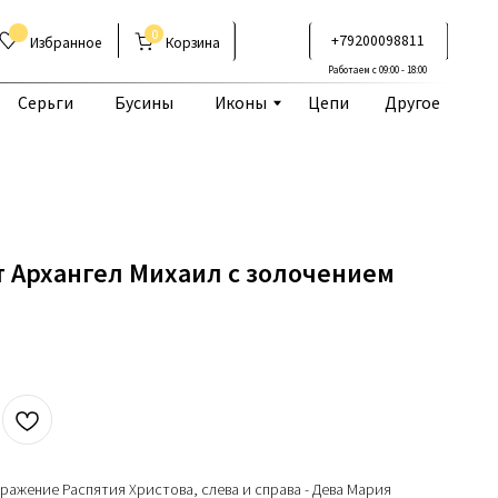
0
+79200098811
Корзина
Работаем с 09:00 - 18:00
Бусины
Иконы
Цепи
Другое
 Архангел Михаил с золочением
бражение Распятия Христова, слева и справа - Дева Мария