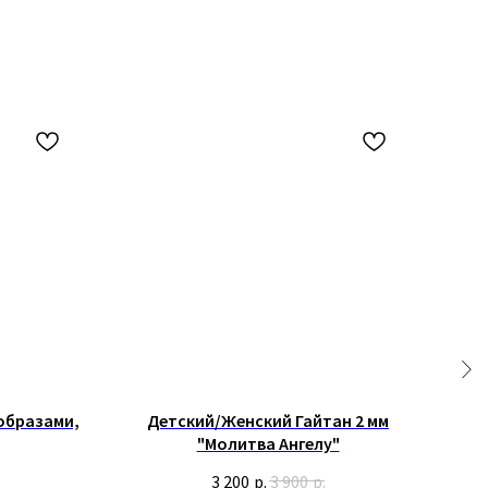
 образами,
Детский/Женский Гайтан 2 мм
Д
"Молитва Ангелу"
"
3 200
р.
3 900
р.