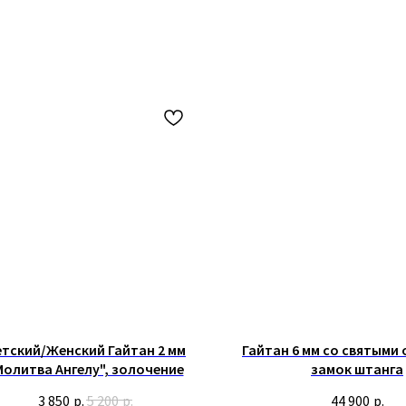
тский/Женский Гайтан 2 мм
Гайтан 6 мм со святыми
Молитва Ангелу", золочение
замок штанга
3 850
р.
5 200
р.
44 900
р.