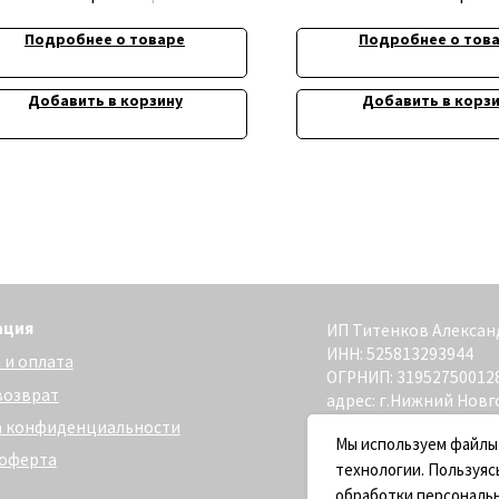
Подробнее о товаре
Подробнее о тов
Добавить в корзину
Добавить в корз
ИП Титенков Александр Владимиро
ИНН: 525813293944
та
ОГРНИП: 319527500128352
адрес: г.Нижний Новгород,
ул. Маслякова д. 12а
денциальности
Сайт разработан - @bogoduhovilya
Мы используем файлы
технологии. Пользуяс
обработки персональ