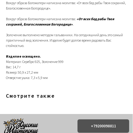
Вокруг образа Богоматери написана молитва: «От всех бед рабы Твоя сохраняй,
Благословенная Богородице».
Вокруг образа Богоматери написана молитва:
«От всех бед рабы Твоя
сохраняй, Благословенная Богородице»
.
Золочение выполнено методом гальваники. На сегодняшний день это самый
практичный вид золочения. Изделие будет долгое время радовать Вас
стойкостью.
+79200098811
Изделие освящено.
Материал: Серебро 925, Золочение 999
Информация
ИП Титенков Александр Владимирович
Вес: 14,7 г
ИНН: 525813293944
Доставка и оплата
Размер: 50,9 х 27,2 мм
ОГРНИП: 319527500128352
Обмен и возврат
Отверстие ушка: 7,3 х 5,9 мм
адрес: г.Нижний Новгород,
Политика конфиденциальности
ул. Маслякова д. 12а
Договор оферта
Смотрите также
Контакты:
© 2019-2026 Русские Мастерские
Сайт разработан - @bogoduhovilya