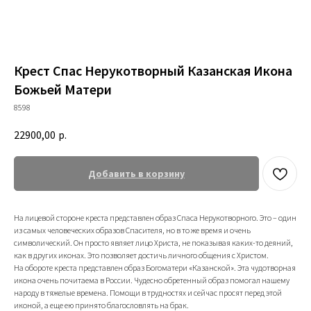
Крест Спас Нерукотворный Казанская Икона
Божьей Матери
8598
22900,00
р.
Добавить в корзину
На лицевой стороне креста представлен образ Спаса Нерукотворного. Это – один
из самых человеческих образов Спасителя, но в то же время и очень
символический. Он просто являет лицо Христа, не показывая каких-то деяний,
как в других иконах. Это позволяет достичь личного общения с Христом.
На обороте креста представлен образ Богоматери «Казанской». Эта чудотворная
икона очень почитаема в России. Чудесно обретенный образ помогал нашему
народу в тяжелые времена. Помощи в трудностях и сейчас просят перед этой
иконой, а еще ею принято благословлять на брак.