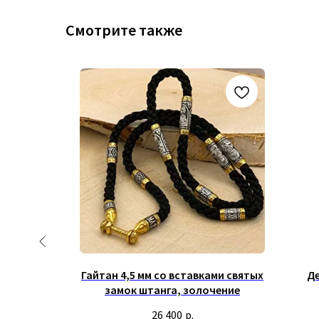
Смотрите также
бряными
Гайтан 4,5 мм со вставками святых
Де
ни и Отче
замок штанга, золочение
.
26 400
р.