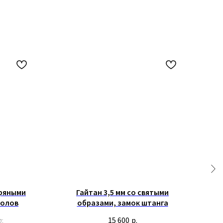
бряными
Гайтан 3,5 мм со святыми
Г
толов
образами, замок штанга
р.
15 600
р.