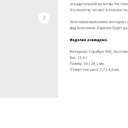
оградительной молитвы Честном
Эту молитву читают в опасности,
Золочение выполнено методом г
вид золочения. Изделие будет д
Изделие освящено.
Материал: Серебро 960, Золочен
Вес: 11,6 г
Размер: 56 х 29,1 мм
Отверстие ушка: 7,7 х 4,6 мм