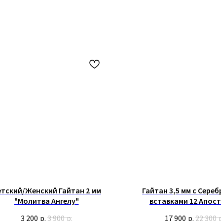
тский/Женский Гайтан 2 мм
Гайтан 3,5 мм с Сере
"Молитва Ангелу"
вставками 12 Апос
3 200
р.
3 900
р.
17 900
р.
22 300