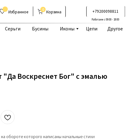
0
+79200098811
Корзина
Работаем с 09:00 - 18:00
Бусины
Иконы
Цепи
Другое
 "Да Воскреснет Бог" с эмалью
 на обороте которого написаны начальные стихи