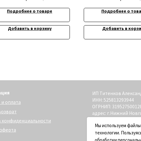
Подробнее о товаре
Подробнее о тов
Добавить в корзину
Добавить в корз
ИП Титенков Александр Владимиро
ИНН: 525813293944
та
ОГРНИП: 319527500128352
адрес: г.Нижний Новгород,
ул. Маслякова д. 12а
денциальности
Сайт разработан - @bogoduhovilya
Мы используем файлы
технологии. Пользуяс
обработки персональ