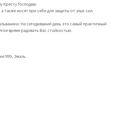
у Кресту Господню.
 а также носят при себе для защиты от злых сил.
альваники. На сегодняшний день это самый практичный
олгое время радовать Вас стойкостью.
ие 999, Эмаль