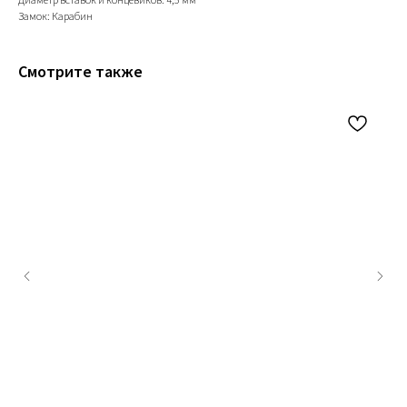
Замок: Карабин
Смотрите также
+79200098811
Информация
ИП Титенков Александр Владимирович
ИНН: 525813293944
Доставка и оплата
ОГРНИП: 319527500128352
Обмен и возврат
адрес: г.Нижний Новгород,
Политика конфиденциальности
ул. Маслякова д. 12а