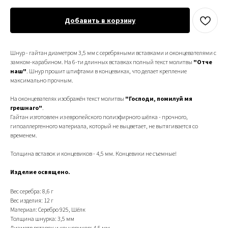
Добавить в корзину
Шнур - гайтан диаметром 3,5 мм с серебряными вставками и оконцевателями с
замком-карабином. На 6-ти длинных вставках полный текст молитвы
"Отче
наш"
. Шнур прошит штифтами в концевиках, что делает крепление
максимально прочным.
На оконцевателях изображён текст молитвы
"Господи, помилуй мя
грешнаго"
.
Гайтан изготовлен из европейского полиэфирного шёлка - прочного,
гипоаллергенного материала, который не выцветает, не вытягивается со
временем.
Толщина вставок и концевиков - 4,5 мм. Концевики не съемные!
Изделие освящено.
Вес серебра: 8,6 г
Вес изделия: 12 г
Материал: Серебро 925, Шёлк
Толщина шнурка: 3,5 мм
Диаметр вставок и концевиков: 4,5 мм