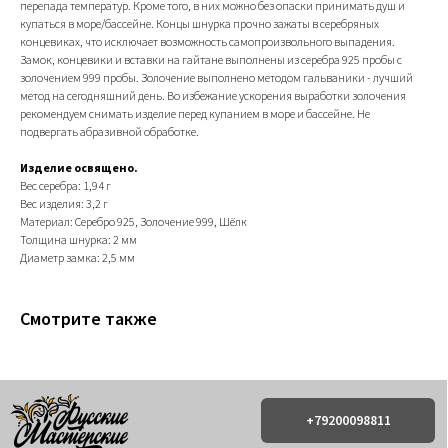
перепада температур. Кроме того, в них можно без опаски принимать душ и
купаться в море/бассейне. Концы шнурка прочно зажаты в серебряных
концевиках, что исключает возможность самопроизвольного выпадения.
Замок, концевики и вставки на гайтане выполнены из серебра 925 пробы с
золочением 999 пробы. Золочение выполнено методом гальваники - лучший
метод на сегодняшний день. Во избежание ускорения выработки золочения
рекомендуем снимать изделие перед купанием в море и бассейне. Не
подвергать абразивной обработке.
+79200098811
Изделие освящено.
Вес серебра: 1,94 г
Вес изделия: 3,2 г
Информация
ИП Титенков Александр Владимирович
Материал: Серебро 925, Золочение 999, Шёлк
ИНН: 525813293944
Доставка и оплата
Толщина шнурка: 2 мм
ОГРНИП: 319527500128352
Обмен и возврат
Диаметр замка: 2,5 мм
адрес: г.Нижний Новгород,
Политика конфиденциальности
ул. Маслякова д. 12а
Договор оферта
Смотрите также
Контакты:
© 2019-2026 Русские Мастерские
Сайт разработан - @bogoduhovilya