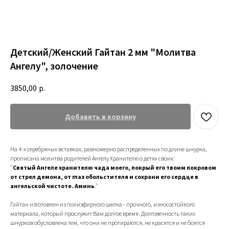
Детский/Женский Гайтан 2 мм "Молитва
Ангелу", золочение
3850,00
р.
Добавить в корзину
На 4-х серебряных вставках, равномерно распределенных по длине шнурка,
прописана молитва родителей Ангелу Хранителю о детях своих:
"
Святый Ангеле хранителю чада моего, покрый его твоим покровом
от стрел демона, от глаз обольстителя и сохрани его сердце в
ангельской чистоте.
Аминь
."
Гайтан изготовлен из полиэфирного шелка - прочного, износостойкого
материала, который прослужит Вам долгое время. Долговечность таких
шнурков обусловлена тем, что они не протираются, не красятся и не боятся