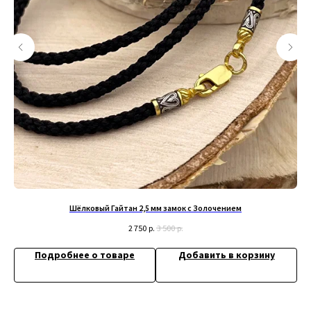
+79200098811
Информация
ИП Титенков Александр Владимирович
ИНН: 525813293944
Доставка и оплата
ОГРНИП: 319527500128352
Обмен и возврат
адрес: г.Нижний Новгород,
Политика конфиденциальности
ул. Маслякова д. 12а
Договор оферта
Контакты:
Шёлковый Гайтан 2,5 мм замок с Золочением
2 750
р.
3 500
р.
© 2019-2026 Русские Мастерские
Сайт разработан - @bogoduhovilya
Подробнее о товаре
Добавить в корзину