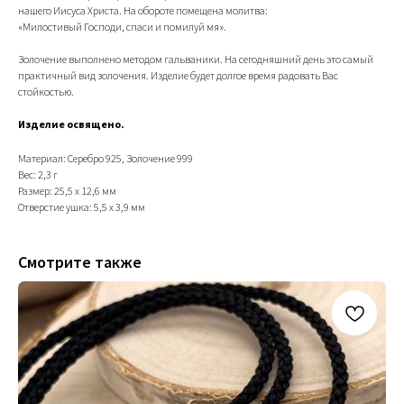
нашего Иисуса Христа. На обороте помещена молитва:
«Милостивый Господи, спаси и помилуй мя».
Золочение выполнено методом гальваники. На сегодняшний день это самый
практичный вид золочения. Изделие будет долгое время радовать Вас
стойкостью.
Изделие освящено.
Материал: Серебро 925, Золочение 999
Вес: 2,3 г
Размер: 25,5 х 12,6 мм
Отверстие ушка: 5,5 х 3,9 мм
Смотрите также