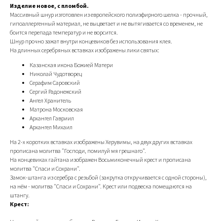
Изделие новое, с пломбой.
Массивный шнур изготовлен из европейского полиэфирного шелка - прочный,
гипоаллергенный материал, не выцветает и не вытягивается со временем, не
боится перепада температур и не ворсится.
Шнур прочно зажат внутри концевиков без использования клея.
На длинных серебряных вставках изображены лики святых:
Казанская икона Божией Матери
Николай Чудотворец
Серафим Саровский
Сергий Радонежский
Ангел Хранитель
Матрона Московская
Архангел Гавриил
Архангел Михаил
На 2-х коротких вставках изображены Херувимы, на двух других вставках
прописана молитва "Господи, помилуй мя грешнаго".
На концевиках гайтана изображен Восьмиконечный крест и прописана
молитва "Спаси и Сохрани".
Замок-штанга из серебра с резьбой (закрутка откручивается с одной стороны),
на нём - молитва "Спаси и Сохрани". Крест или подвеска помещаются на
штангу.
Крест: