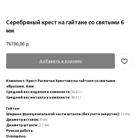
Серебряный крест на гайтане со святыми 6
мм
76700,00
р.
Добавить в корзину
Комплект: Крест Распятие Христово на гайтане со святыми
образами, 6 мм
Средний вес изделия в комплекте:
56,81 г
Средний вес металла в комплекте:
48,51 г
Гайтан:
Ширина функциональной части штанги (без учета закруток):
11 мм
Диаметр вставок:
8 мм
Диаметр штанги:
2,7 мм
Ручная работа.
Освящено.