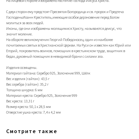
На лицевой стороне изображено Распятие Господа Иисуса Христа.
С двух сторон ему предстоят Пресвятая Богородица и св. пророк и Предтеча
ГосподеньИоанн Креститель,имеющие особое дерзновение перед Богом
молиться за всех людей.
Иконы, где они изображены молящимися Христу, называются деисус, что
значит моление.
На обороте великомученик Георгий Победоносец, один из наиболее
почитаемых святых в Христианской Церкви. На Руси он известен как Юрий или
+79200098811
Егорий, покровитель воинов, помощник в крестьянском труде, защитник в
бедах, духовный помощник в невидимой брани с силами зла.
Информация
ИП Титенков Александр Владимирович
Изделия освящены.
ИНН: 525813293944
Доставка и оплата
Материал гайтана: Серебро 925, Золочение 999, Шёлк
ОГРНИП: 319527500128352
Обмен и возврат
Вес изделия (гайтан): 43,5 г
адрес: г.Нижний Новгород,
Вес серебра (гайтан): 35,2 г
Политика конфиденциальности
ул. Маслякова д. 12а
Толщина шнурка: 6 мм
Договор оферта
Материал креста: Серебро 925, Золочение 999
Контакты:
Вес креста: 13,31 г
Размер креста: 50,1 х 28,5 мм
Отверстие ушка креста: 7,4 х 4,2 мм
© 2019-2026 Русские Мастерские
Сайт разработан - @bogoduhovilya
Смотрите также