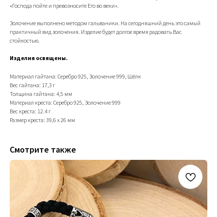
«Господа пойте и превозносите Его во веки».
Золочение выполнено методом гальваники. На сегодняшний день это самый
практичный вид золочения. Изделие будет долгое время радовать Вас
стойкостью.
Изделия освящены.
Материал гайтана: Серебро 925, Золочение 999, Шёлк
Вес гайтана: 17,3 г
Толщина гайтана: 4,5 мм
Материал креста: Серебро 925, Золочение 999
Вес креста: 12.4 г
Размер креста: 39,6 х 26 мм
Смотрите также