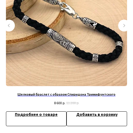
+79200098811
Информация
ИП Титенков Александр Владимирович
ИНН: 525813293944
Доставка и оплата
ОГРНИП: 319527500128352
Обмен и возврат
адрес: г.Нижний Новгород,
Политика конфиденциальности
ул. Маслякова д. 12а
Договор оферта
Контакты:
© 2019-2026 Русские Мастерские
Сайт разработан - @bogoduhovilya
Шелковый браслет с образом Спиридона Тримифунтского
8 600
р.
11 200
р.
Подробнее о товаре
Добавить в корзину