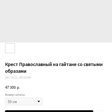
Крест Православный на гайтане со святыми
образами
SKU:
8122_45532399
47 300
р.
Размер гайтана