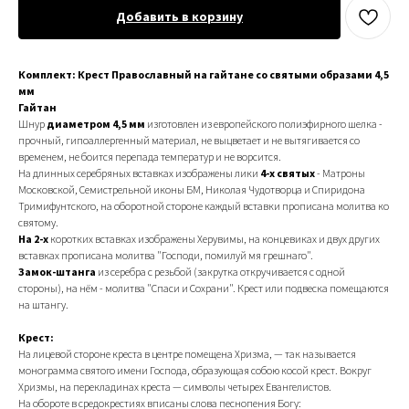
Добавить в корзину
Комплект: Крест Православный на гайтане со святыми образами 4,5
мм
Гайтан
Шнур
диаметром 4,5 мм
изготовлен из европейского полиэфирного шелка -
прочный, гипоаллергенный материал, не выцветает и не вытягивается со
временем, не боится перепада температур и не ворсится.
На длинных серебряных вставках изображены лики
4-х святых
- Матроны
Московской, Семистрельной иконы БМ, Николая Чудотворца и Спиридона
Тримифунтского, на оборотной стороне каждый вставки прописана молитва ко
святому.
На 2-х
коротких вставках изображены Херувимы, на концевиках и двух других
вставках прописана молитва "Господи, помилуй мя грешнаго".
Замок-штанга
из серебра с резьбой (закрутка откручивается с одной
стороны), на нём - молитва "Спаси и Сохрани". Крест или подвеска помещаются
на штангу.
Крест:
На лицевой стороне креста в центре помещена Хризма, — так называется
монограмма святого имени Господа, образующая собою косой крест. Вокруг
Хризмы, на перекладинах креста — символы четырех Евангелистов.
На обороте в средокрестиях вписаны слова песнопения Богу: