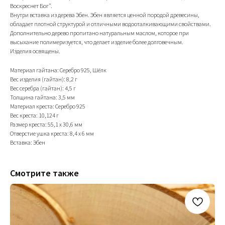
Воскреснет Бог".
Внутри вставка из дерева Эбен. Эбен является ценной породой древесины,
обладает плотной структурой и отличными водооталкивающими свойствами.
Дополнительно дерево пропитано натуральным маслом, которое при
высыхание полимеризуется, что делает изделие более долговечным.
Изделия освящены.
Материал гайтана: Серебро 925, Шёлк
Вес изделия (гайтан): 8,2 г
Вес серебра (гайтан): 4,5 г
Толщина гайтана: 3,5 мм
Материал креста: Серебро 925
Вес креста: 10,124 г
Размер креста: 55,1 х 30,6 мм
Отверстие ушка креста: 8,4 х 6 мм
Вставка: Эбен
Смотрите также