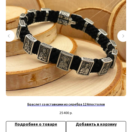
+79200098811
Информация
ИП Титенков Александр Владимирович
ИНН: 525813293944
Доставка и оплата
ОГРНИП: 319527500128352
Обмен и возврат
адрес: г.Нижний Новгород,
Политика конфиденциальности
ул. Маслякова д. 12а
Договор оферта
Контакты:
© 2019-2026 Русские Мастерские
Сайт разработан - @bogoduhovilya
Браслет со вставками из серебра 12 Апостолов
25 400
р.
Подробнее о товаре
Добавить в корзину