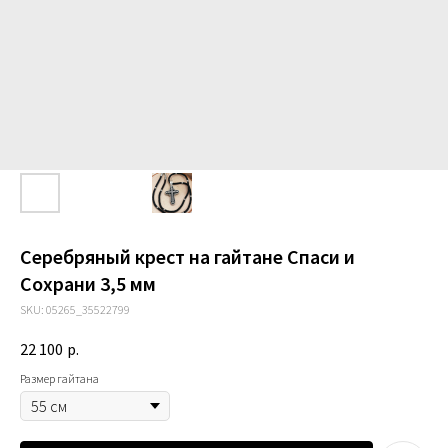
Серебряный крест на гайтане Спаси и
Сохрани 3,5 мм
SKU:
05265_35522799
22 100
р.
Размер гайтана