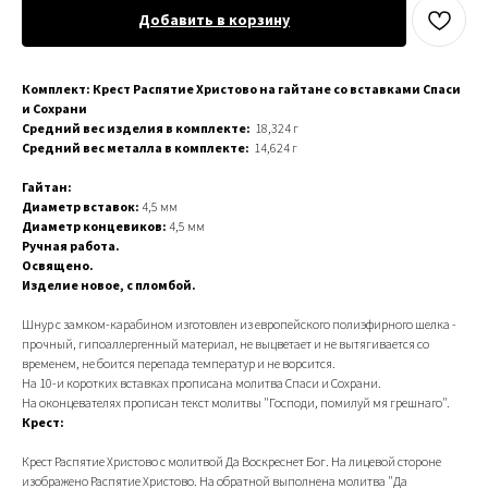
Добавить в корзину
Комплект: Крест Распятие Христово на гайтане со вставками Спаси
и Сохрани
Средний вес изделия в комплекте:
18,324 г
Средний вес металла в комплекте:
14,624 г
Гайтан:
Диаметр вставок:
4,5 мм
Диаметр концевиков:
4,5 мм
Ручная работа.
Освящено.
Изделие новое, с пломбой.
Шнур с замком-карабином изготовлен из европейского полиэфирного шелка -
прочный, гипоаллергенный материал, не выцветает и не вытягивается со
временем, не боится перепада температур и не ворсится.
На 10-и коротких вставках прописана молитва Спаси и Сохрани.
На оконцевателях прописан текст молитвы "Господи, помилуй мя грешнаго".
Крест:
Крест Распятие Христово с молитвой Да Воскреснет Бог. На лицевой стороне
изображено Распятие Христово. На обратной выполнена молитва "Да