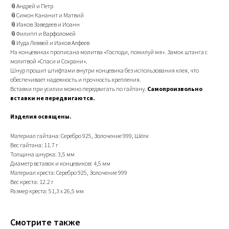
📎Андрей и Петр
📎Симон Кананит и Матвий
📎Иаков Заведеев и Иоанн
📎Филипп и Варфоломей
📎Иуда Леввей и Иаков Алфеев
На концевиках прописана молитва «Господи, помилуй мя». Замок штанга с
молитвой «Спаси и Сохрани».
Шнур прошит штифтами внутри концевика без использования клея, что
обеспечивает надежность и прочность крепления.
Вставки при усилии можно передвигать по гайтану.
Самопроизвольно
вставки не передвигаются.
Изделия освящены.
Материал гайтана: Серебро 925, Золочение 999, Шёлк
Вес гайтана: 11.7 г
Толщина шнурка: 3,5 мм
Диаметр вставок и концевиков: 4,5 мм
Материал креста: Серебро 925, Золочение 999
Вес креста: 12.2 г
Размер креста: 51,3 х 26,5 мм
Смотрите также