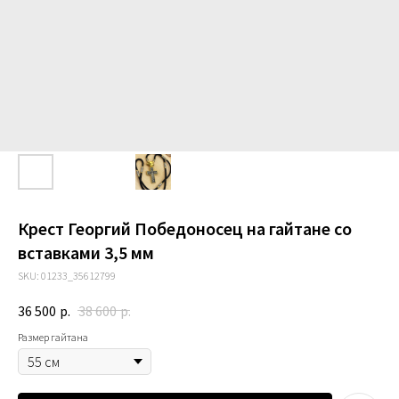
Крест Георгий Победоносец на гайтане со
вставками 3,5 мм
SKU:
01233_35612799
36 500
р.
38 600
р.
Размер гайтана