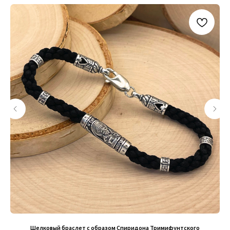
+79200098811
Информация
ИП Титенков Александр Владимирович
ИНН: 525813293944
Доставка и оплата
ОГРНИП: 319527500128352
Обмен и возврат
адрес: г.Нижний Новгород,
Политика конфиденциальности
ул. Маслякова д. 12а
Договор оферта
Контакты:
© 2019-2026 Русские Мастерские
Сайт разработан - @bogoduhovilya
Шелковый браслет с образом Спиридона Тримифунтского