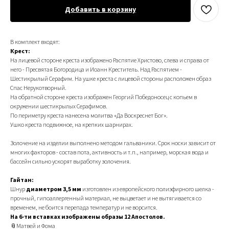
Добавить в корзину
В комплект входят:
Крест:
На лицевой стороне креста изображено Распятие Христово, слева и справа от
него - Пресвятая Богородица и Иоанн Креститель. Над Распятием -
Шестикрылый Серафим. На ушке креста с лицевой стороны расположен образ
Спас Нерукотворный.
На обратной стороне креста изображен Георгий Победоносец с копьем в
окружении шестикрылых Серафимов.
По периметру креста нанесена молитва «Да Воскреснет Бог».
Ушко креста подвижное, на крепких шарнирах.
Золочение на изделии выполнено методом гальваники. Срок носки зависит от
многих факторов - состав пота, активность и т.п., например, морская вода и
бассейн сильно ускорят выработку золочения.
Гайтан:
Шнур
диаметром 3,5 мм
изготовлен из европейского полиэфирного шелка -
прочный, гипоаллергенный материал, не выцветает и не вытягивается со
временем, не боится перепада температур и не ворсится.
На 6-ти вставках изображены образы 12 Апостолов.
📎Матвей и Фома