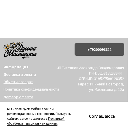
Информация
ИП Титенков Александр Владимирович
ИНН: 525813293944
Доставка и оплата
ОГРНИП: 319527500128352
Обмен и возврат
адрес: г.Нижний Новгород,
Политика конфиденциальности
ул. Маслякова д. 12а
Договор оферта
Контакты:
© 2019-2026 Русские Мастерские
Сайт разработан - @bogoduhovilya
Мы используем файлы cookie и
рекомендательные технологии. Пользуясь
Соглашаюсь
сайтом, вы соглашаетесь с
Политикой
обработки персональных данных
.