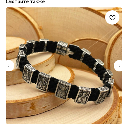
Смотрите также
+79200098811
Информация
ИП Титенков Александр Владимирович
ИНН: 525813293944
Доставка и оплата
ОГРНИП: 319527500128352
Обмен и возврат
адрес: г.Нижний Новгород,
Политика конфиденциальности
ул. Маслякова д. 12а
Договор оферта
Контакты:
© 2019-2026 Русские Мастерские
Сайт разработан - @bogoduhovilya