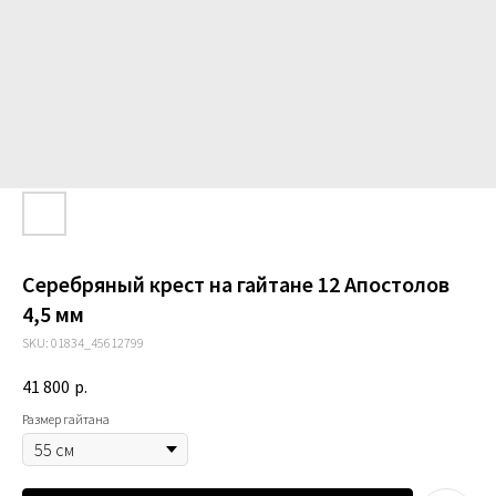
Серебряный крест на гайтане 12 Апостолов
4,5 мм
SKU:
01834_45612799
41 800
р.
Размер гайтана