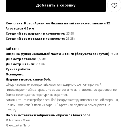
Добавить в корзину
Комплект: Крест Архангел Михаил на гайтане со вставками 12
Апостолов 4,5 мм
Средний вес изделия в комплекте:
23,98 г
Средний вес металла в комплекте:
28,28 г
Гайтан:
Ширина функциональной части штанги (без учета закруток):
9 мм
Диаметр вставок:
5,5 мм
Диаметр штанги:
2,7 мм
Ручная работа.
Освящено.
Изделие новое, с пломбой.
Шнур изготовлен из европейского полиэфирного шелка - прочный,
гипоаллергенный материал, не выцветает и не вытягивается со временем, не
боится перепада температур и не ворсится.
Замок-штанга из серебра с резьбой (закрутка откручивается с одной стороны),
на нём - молитва "Спаси и Сохрани". Крест или подвеска помещаются на
штангу.
На 6-ти вставках изображены образы 12 Апостолов.
📎Матвей и Фома
📎Андрей и Петр