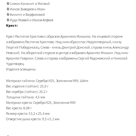
📎Симон Кананит и Матвий
📎Иаков Заведеев и Иоан
📎Филипп и Варфоломей
📎Иуда Леввей и Иаков Алфеев
Крест:
Крест Распятие Христово с образом Архангела Михаила. На лицевой стороне
изображено Распятие Христово. Над ним образ спас Нерукотворный, снизу
Георгий Победоносец. Слева - князь Дмитрий Донской, справа князь Александр
Невский. На оборотной стороне в центре изображен Архангел Михаил. Над ним -
Архангел Гавриил. Слева и справа изображены Сергий Радонежский и Николай
Чудотворец.
Изделия освящены.
Материал гайтана: Серебро 925, Золочение 999, Шёлк
Вес изделия (гайтан): 25,9 г
Вес серебра (гайтан): 20,2 г
Толщина гайтана: 4,5 мм
Материал креста: Серебро 925, Золочение 999
Вес креста: 8,08 г
Размер креста: 53,2 х 25,4 мм
Отверстие ушка креста: 9,5 х 5,1 мм