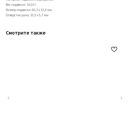
Вес подвески: 19,03 г
Размер подвески: 66,3 х 32,6 мм
Отверстие ушка: 10,5 х 5,7 мм
Смотрите также
+79200098811
Информация
ИП Титенков Александр Владимирович
ИНН: 525813293944
Доставка и оплата
ОГРНИП: 319527500128352
Обмен и возврат
адрес: г.Нижний Новгород,
Политика конфиденциальности
ул. Маслякова д. 12а
Договор оферта
Контакты: