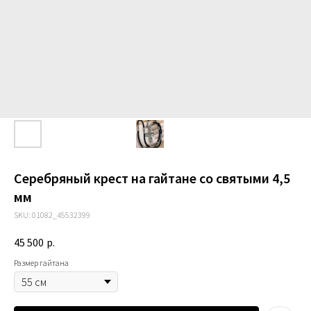
Серебряный крест на гайтане со святыми 4,5
мм
SKU:
01082_45532399
45 500
р.
Размер гайтана