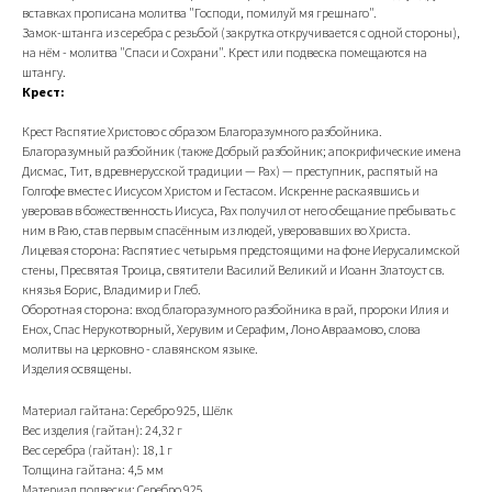
вставках прописана молитва "Господи, помилуй мя грешнаго".
Замок-штанга из серебра с резьбой (закрутка откручивается с одной стороны),
на нём - молитва "Спаси и Сохрани". Крест или подвеска помещаются на
штангу.
Крест:
Крест Распятие Христово с образом Благоразумного разбойника.
Благоразумный разбойник (также Добрый разбойник; апокрифические имена
Дисмас, Тит, в древнерусской традиции — Рах) — преступник, распятый на
Голгофе вместе с Иисусом Христом и Гестасом. Искренне раскаявшись и
уверовав в божественность Иисуса, Рах получил от него обещание пребывать с
ним в Раю, став первым спасённым из людей, уверовавших во Христа.
Лицевая сторона: Распятие с четырьмя предстоящими на фоне Иерусалимской
стены, Пресвятая Троица, святители Василий Великий и Иоанн Златоуст св.
князья Борис, Владимир и Глеб.
Оборотная сторона: вход благоразумного разбойника в рай, пророки Илия и
Енох, Спас Нерукотворный, Херувим и Серафим, Лоно Авраамово, слова
молитвы на церковно - славянском языке.
Изделия освящены.
Материал гайтана: Серебро 925, Шёлк
Вес изделия (гайтан): 24,32 г
Вес серебра (гайтан): 18,1 г
Толщина гайтана: 4,5 мм
Материал подвески: Серебро 925