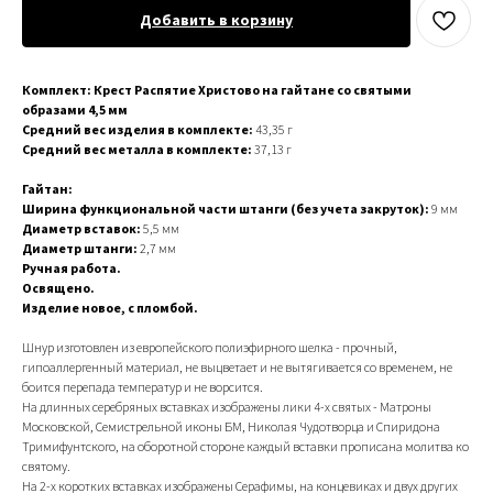
Добавить в корзину
Комплект: Крест Распятие Христово на гайтане со святыми
образами 4,5 мм
Средний вес изделия в комплекте:
43,35 г
Средний вес металла в комплекте:
37,13 г
Гайтан:
Ширина функциональной части штанги (без учета закруток):
9 мм
Диаметр вставок:
5,5 мм
Диаметр штанги:
2,7 мм
Ручная работа.
Освящено.
Изделие новое, с пломбой.
Шнур изготовлен из европейского полиэфирного шелка - прочный,
гипоаллергенный материал, не выцветает и не вытягивается со временем, не
боится перепада температур и не ворсится.
На длинных серебряных вставках изображены лики 4-х святых - Матроны
Московской, Семистрельной иконы БМ, Николая Чудотворца и Спиридона
Тримифунтского, на оборотной стороне каждый вставки прописана молитва ко
святому.
На 2-х коротких вставках изображены Серафимы, на концевиках и двух других