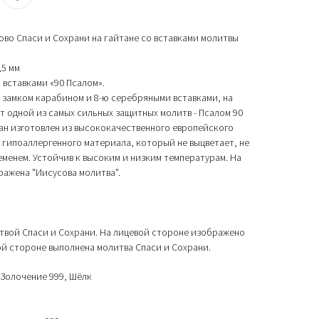
ово Спаси и Сохрани на гайтане со вставками молитвы
,5 мм
вставками «90 Псалом».
с замком карабином и 8-ю серебряными вставками, на
 одной из самых сильных защитных молитв - Псалом 90
ан изготовлен из высококачественного европейского
 гипоаллергенного материала, который не выцветает, не
еменем. Устойчив к высоким и низким температурам. На
ажена "Иисусова молитва".
твой Спаси и Сохрани. На лицевой стороне изображено
й стороне выполнена молитва Спаси и Сохрани.
 Золочение 999, Шёлк