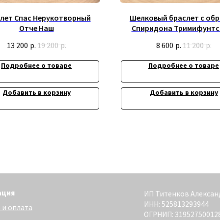
лет Спас Нерукотворный
Шелковый браслет с об
Отче Наш
Спиридона Тримифунтс
13 200
р.
19 200
р.
8 600
р.
11 200
р.
Подробнее о товаре
Подробнее о товаре
Добавить в корзину
Добавить в корзину
ИП Титенков Александр Владимиро
ИНН: 525813293944
та
ОГРНИП: 319527500128352
адрес: г.Нижний Новгород,
ул. Маслякова д. 12а
денциальности
Сайт разработан - @bogoduhovilya