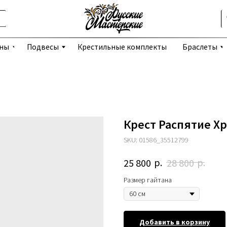
Избранное
Подвесы
Крестильные комплекты
Браслеты
Серьги
Крест Распятие Хр
SKU:
01586_35512799
р.
р.
25 800
28 800
Размер гайтана
Добавить в корзину