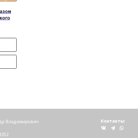
разом
кого
Контакты:
вич
+79200098811