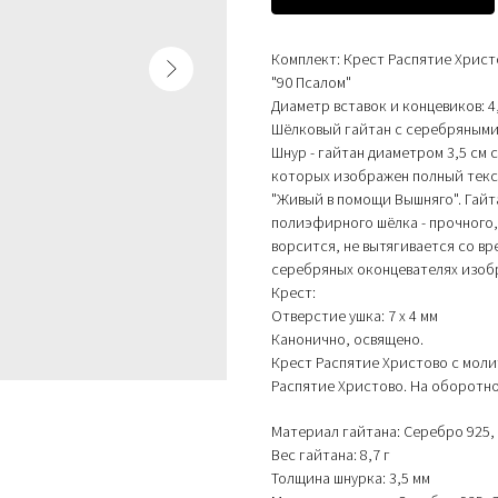
Комплект: Крест Распятие Христ
"90 Псалом"
Диаметр вставок и концевиков: 4
Шёлковый гайтан с серебряными 
Шнур - гайтан диаметром 3,5 см 
которых изображен полный текст
"Живый в помощи Вышняго". Гайт
полиэфирного шёлка - прочного,
ворсится, не вытягивается со вр
серебряных оконцевателях изобр
Крест:
Отверстие ушка: 7 х 4 мм
Канонично, освящено.
Крест Распятие Христово с моли
Распятие Христово. На оборотно
Материал гайтана: Серебро 925,
Вес гайтана: 8,7 г
Толщина шнурка: 3,5 мм