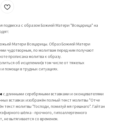
я подвеска с образом Божией Матери "Всецарица" на
одят:
Божьей Матери Всецарицы. Образ Божией Матери
ими чудотворным, по молитвам перед ним получают
роте прописана молитва к образу.
литься об исцелении(в том числе от тяжелых
 и помощи в трудных ситуациях.
м
с длинными серебряными вставками и оконцевателями
инных вставках изображён полный текст молитвы "Отче
н текст молитвы "Господи, помилуй мя грешнаго". Гайтан
иэфирного шёлка - прочного, гипоаллергенного
, не вытягивается со временем.