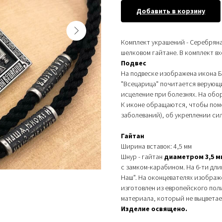
Добавить в корзину
Комплект украшений - Серебряна
шелковом гайтане. В комплект вх
Подвес
На подвеске изображена икона 
"Всецарица" почитается верующ
исцеление при болезнях. На обо
К иконе обращаются, чтобы помо
заболеваний), об укреплении сил
Гайтан
Ширина вставок: 4,5 мм
Шнур - гайтан
диаметром 3,5 м
с замком-карабином. На 6-ти дл
Наш". На оконцевателях изображё
изготовлен из европейского пол
материала, который не выцветает
Изделие освящено.