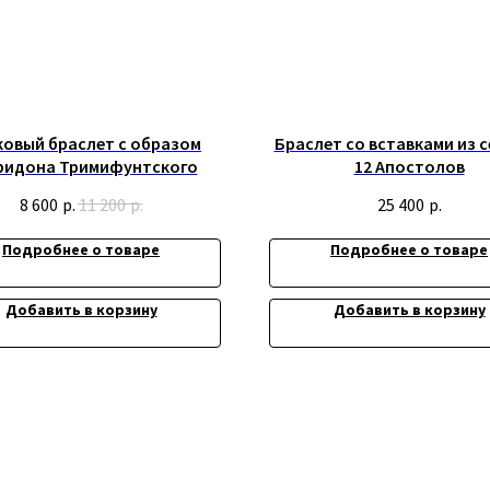
овый браслет с образом
Браслет со вставками из 
ридона Тримифунтского
12 Апостолов
8 600
р.
11 200
р.
25 400
р.
Подробнее о товаре
Подробнее о товаре
Добавить в корзину
Добавить в корзину
ИП Титенков Александр Владимиро
ИНН: 525813293944
та
ОГРНИП: 319527500128352
адрес: г.Нижний Новгород,
ул. Маслякова д. 12а
денциальности
Сайт разработан - @bogoduhovilya