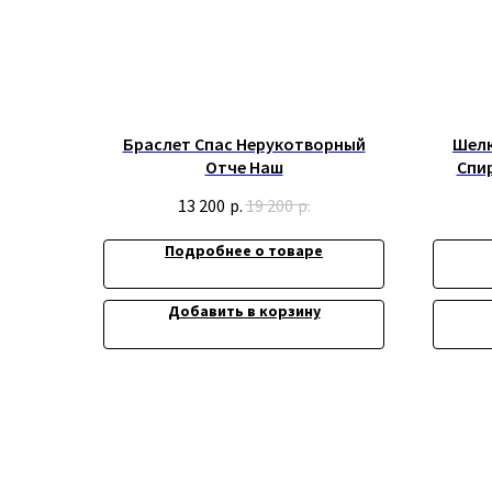
Браслет Спас Нерукотворный
Шелк
Отче Наш
Спи
13 200
р.
19 200
р.
Подробнее о товаре
Добавить в корзину
Информация
Доставка и опла
Обмен и возврат
Политика конфи
Договор оферта
© 2019-2026 Русские Мастерские