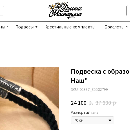
Избранное
Подвесы
Крестильные комплекты
Браслеты
Серьги
Подвеска с образо
Наш"
SKU:
02397_35502799
р.
р.
24 100
37 600
Размер гайтана