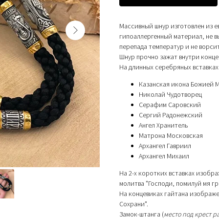
Массивный шнур изготовлен из 
гипоаллергенный материал, не вы
перепада температур и не ворси
Шнур прочно зажат внутри конце
На длинных серебряных вставках
Казанская икона Божией 
Николай Чудотворец
Серафим Саровский
Сергий Радонежский
Ангел Хранитель
Матрона Московская
Архангел Гавриил
Архангел Михаил
На 2-х коротких вставках изобра
молитва "Господи, помилуй мя гр
На концевиках гайтана изображе
Сохрани".
Замок-штанга (
место под крест р