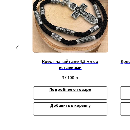
бряными
Крест на гайтане 4,5 мм со
Кре
Наш
вставками
.
37 100
р.
ре
Подробнее о товаре
ну
Добавить в корзину
Информация
Доставка и опла
Обмен и возврат
Политика конфи