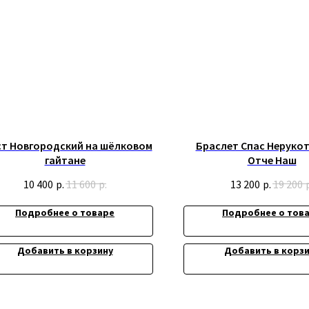
ст Новгородский на шёлковом
Браслет Спас Неруко
гайтане
Отче Наш
10 400
р.
11 600
р.
13 200
р.
19 200
Подробнее о товаре
Подробнее о тов
Добавить в корзину
Добавить в корз
ИП Титенков Александр Владимиро
ИНН: 525813293944
та
ОГРНИП: 319527500128352
адрес: г.Нижний Новгород,
ул. Маслякова д. 12а
денциальности