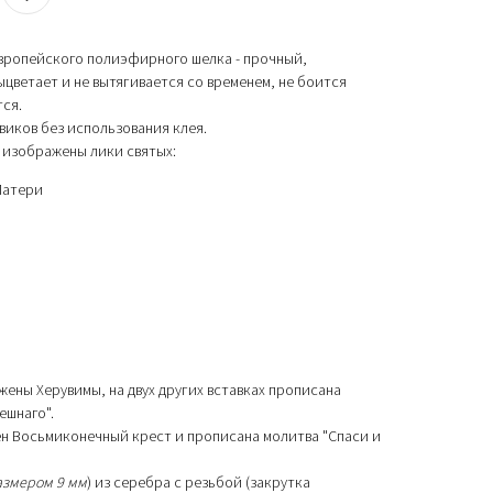
европейского полиэфирного шелка - прочный,
цветает и не вытягивается со временем, не боится
тся.
виков без использования клея.
 изображены лики святых:
Матери
жены Херувимы, на двух других вставках прописана
ешнаго".
н Восьмиконечный крест и прописана молитва "Спаси и
азмером 9 мм
) из серебра с резьбой (закрутка