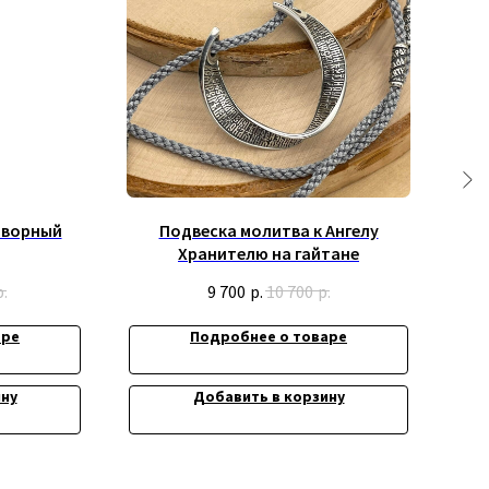
творный
Подвеска молитва к Ангелу
Под
Хранителю на гайтане
р.
9 700
р.
10 700
р.
аре
Подробнее о товаре
ину
Добавить в корзину
Контакты:
вич