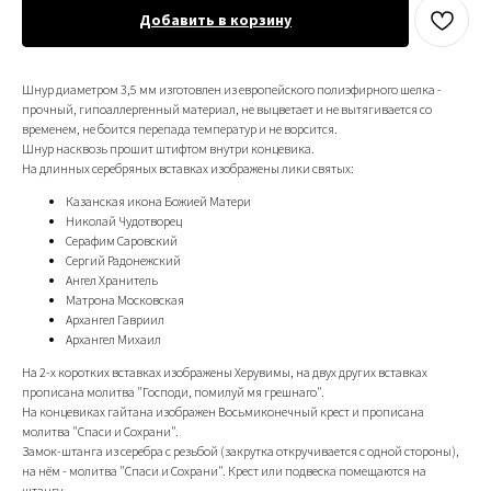
Добавить в корзину
Шнур диаметром 3,5 мм изготовлен из европейского полиэфирного шелка -
прочный, гипоаллергенный материал, не выцветает и не вытягивается со
временем, не боится перепада температур и не ворсится.
Шнур насквозь прошит штифтом внутри концевика.
На длинных серебряных вставках изображены лики святых:
Казанская икона Божией Матери
Николай Чудотворец
Серафим Саровский
Сергий Радонежский
Ангел Хранитель
Матрона Московская
Архангел Гавриил
Архангел Михаил
На 2-х коротких вставках изображены Херувимы, на двух других вставках
прописана молитва "Господи, помилуй мя грешнаго".
На концевиках гайтана изображен Восьмиконечный крест и прописана
молитва "Спаси и Сохрани".
Замок-штанга из серебра с резьбой (закрутка откручивается с одной стороны),
на нём - молитва "Спаси и Сохрани". Крест или подвеска помещаются на
штангу.