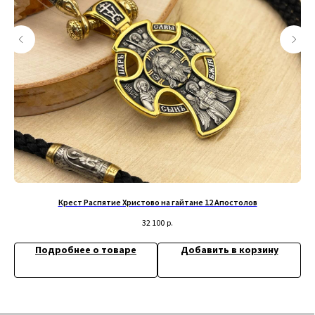
+79200098811
Информация
ИП Титенков Александр Владимирович
ИНН: 525813293944
Доставка и оплата
ОГРНИП: 319527500128352
Обмен и возврат
адрес: г.Нижний Новгород,
Политика конфиденциальности
ул. Маслякова д. 12а
Договор оферта
Контакты:
© 2019-2026 Русские Мастерские
Сайт разработан - @bogoduhovilya
Крест Распятие Христово на гайтане 12 Апостолов
32 100
р.
Подробнее о товаре
Добавить в корзину