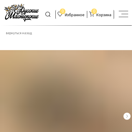
0
0
Избранное
Корзина
вернуться назад