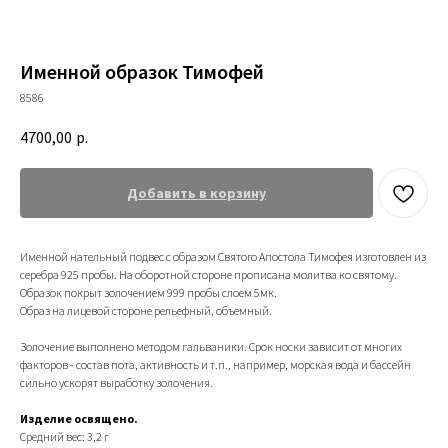
Именной образок Тимофей
8586
4700,00
р.
Добавить в корзину
Именной нательный подвес с образом Святого Апостола Тимофея изготовлен из
серебра 925 пробы. На оборотной стороне прописана молитва ко святому.
Образок покрыт золочением 999 пробы слоем 5мк.
Образ на лицевой стороне рельефный, объемный.
Золочение выполнено методом гальваники. Срок носки зависит от многих
факторов - состав пота, активность и т.п., например, морская вода и бассейн
сильно ускорят выработку золочения.
Изделие освящено.
+79200098811
Средний вес: 3,2 г