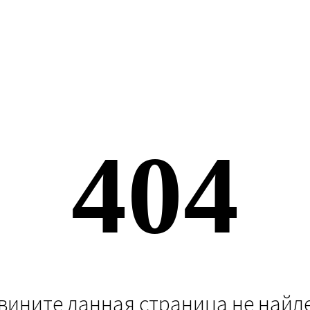
404
вините данная страница не найд