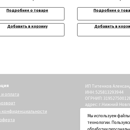
Подробнее о товаре
Подробнее о тов
Добавить в корзину
Добавить в корз
ИП Титенков Александр Владимиро
ИНН: 525813293944
та
ОГРНИП: 319527500128352
адрес: г.Нижний Новгород,
ул. Маслякова д. 12а
денциальности
Сайт разработан - @bogoduhovilya
Мы используем файлы
технологии. Пользуяс
обработки персональ