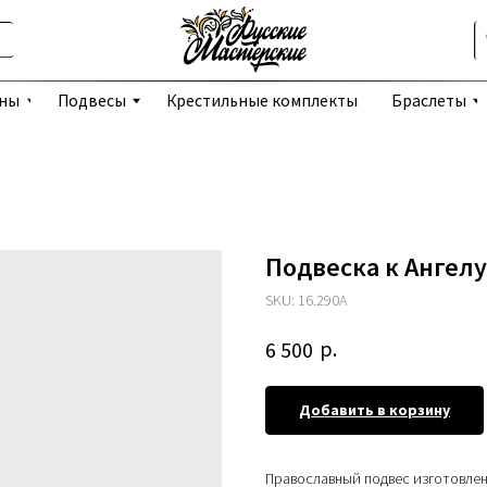
Избранное
Подвесы
Крестильные комплекты
Браслеты
Серьги
Подвеска к Ангел
SKU:
16.290А
р.
6 500
Добавить в корзину
Православный подвес изготовлен