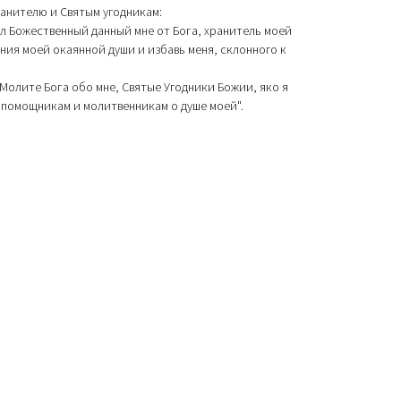
ранителю и Святым угодникам:
л Божественный данный мне от Бога, хранитель моей
ния моей окаянной души и избавь меня, склонного к
Молите Бога обо мне, Святые Угодники Божии, яко я
 помощникам и молитвенникам о душе моей".