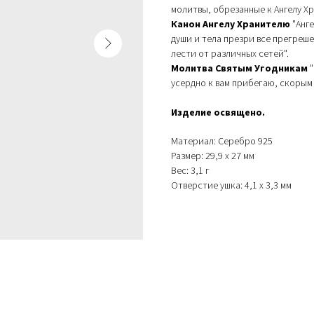
молитвы, обрезанные к Ангелу Х
Канон Ангелу Хранителю
"Анге
души и тела презри все прегреше
лести от различных сетей".
Молитва Святым Угодникам
"
усердно к вам прибегаю, скорым
Изделие освящено.
Материал: Серебро 925
Размер: 29,9 х 27 мм
Вес: 3,1 г
Отверстие ушка: 4,1 х 3,3 мм