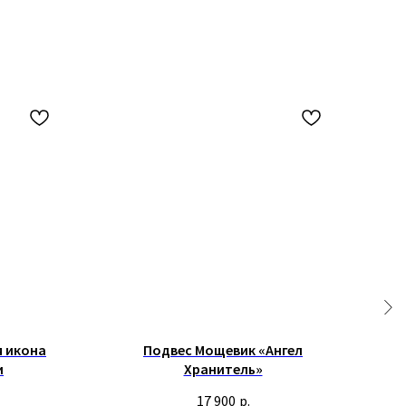
я икона
Подвес Мощевик «Ангел
П
и
Хранитель»
17 900
р.