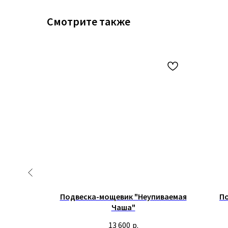
Смотрите также
трельная
Подвеска-мощевик "Неупиваемая
П
ери
Чаша"
13 600
р.