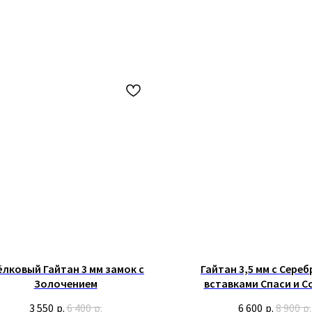
лковый Гайтан 3 мм замок с
Гайтан 3,5 мм с Сере
Золочением
вставками Спаси и С
3 550
р.
6 400
р.
6 600
р.
8 900
р.