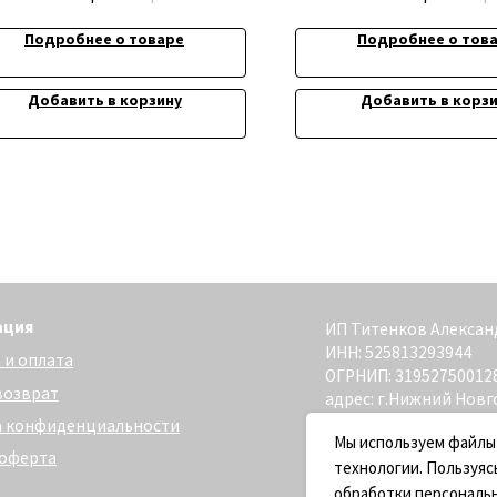
Подробнее о товаре
Подробнее о тов
Добавить в корзину
Добавить в корз
ИП Титенков Александр Владимиро
ИНН: 525813293944
та
ОГРНИП: 319527500128352
адрес: г.Нижний Новгород,
ул. Маслякова д. 12а
денциальности
Сайт разработан - @bogoduhovilya
Мы используем файлы
технологии. Пользуяс
обработки персональ