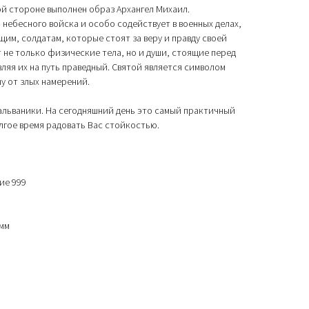
й стороне выполнен образ Архангел Михаил.
 небесного войска и особо содействует в военных делах,
им, солдатам, которые стоят за веру и правду своей
 не только физические тела, но и души, стоящие перед
ляя их на путь праведный. Святой является символом
у от злых намерений.
альваники. На сегодняшний день это самый практичный
олгое время радовать Вас стойкостью.
ие 999
 мм