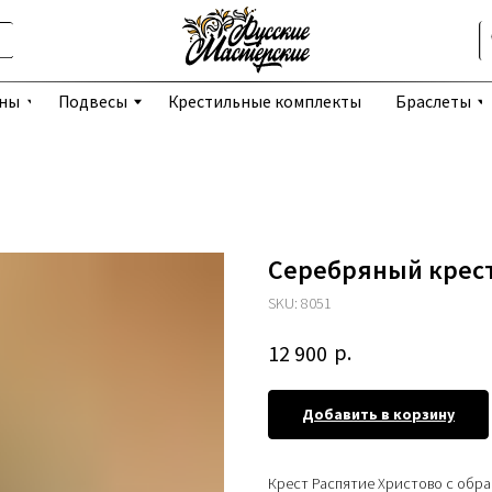
Избранное
Подвесы
Крестильные комплекты
Браслеты
Серьги
Серебряный крест
SKU:
8051
р.
12 900
Добавить в корзину
Крест Распятие Христово с обра