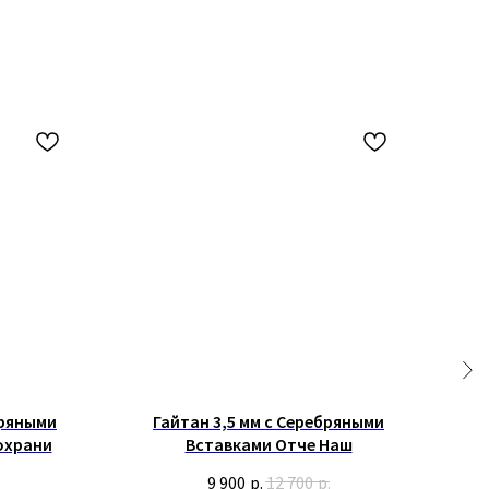
бряными
Гайтан 3,5 мм с Серебряными
Гай
охрани
Вставками Отче Наш
9 900
р.
12 700
р.