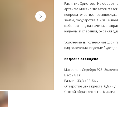
Распятие Христово. На оборотно
Архангел Михаил является главой
покровительствует военнослужащ
земли, государства. Он защищает
выбором предназначения, направ
надежды и спасения, охраняя душ
Золочение выполнено методом г
вид золочения. Изделие будет д
Изделие освящено.
Материал: Серебро 925, Золочен
Вес: 7,81 г
Размер: 33,3 х 19,6 мм
Отверстие ушка креста: 6,6 х 4,4
Святой образ: Архангел Михаил