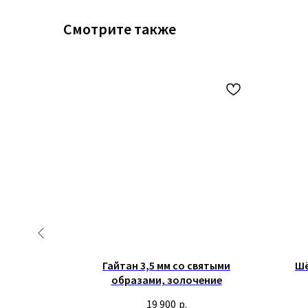
Смотрите также
бряными
Гайтан 3,5 мм со святыми
Шё
лов c
образами, золочение
.
19 900
р.