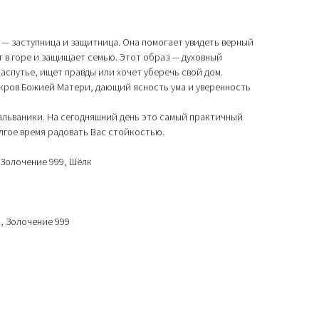
— заступница и защитница. Она помогает увидеть верный
т в горе и защищает семью. Этот образ — духовный
распутье, ищет правды или хочет уберечь свой дом.
кров Божией Матери, дающий ясность ума и уверенность
альваники. На сегодняшний день это самый практичный
олгое время радовать Вас стойкостью.
 Золочение 999, Шёлк
, Золочение 999