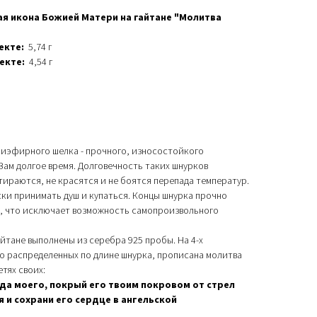
ая икона Божией Матери на гайтане "Молитва
екте:
5,74 г
лекте:
4,54 г
лиэфирного шелка - прочного, износостойкого
ам долгое время. Долговечность таких шнурков
тираются, не красятся и не боятся перепада температур.
ски принимать душ и купаться. Концы шнурка прочно
х, что исключает возможность самопроизвольного
айтане выполнены из серебра 925 пробы. На 4-х
о распределенных по длине шнурка, прописана молитва
тях своих:
да моего, покрый его твоим покровом от стрел
я и сохрани его сердце в ангельской