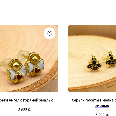
рьги Ангел с горячей эмалью
Серьги пусеты Пчелка 
эмалью
3 900
р.
3 200
р.