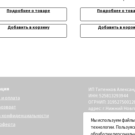
Подробнее о товаре
Подробнее о тов
ИП Титенков Александр Владимиро
Добавить в корзину
Добавить в корз
ИНН: 525813293944
та
ОГРНИП: 319527500128352
адрес: г.Нижний Новгород,
ул. Маслякова д. 12а
денциальности
Сайт разработан - @bogoduhovilya
Мы используем файлы
технологии. Пользуяс
обработки персональ