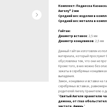
Комплект: Подвеска Казанск
Ангелу" 2 мм
Средний вес изделия в компл
Средний вес металла в комп
Гайтан:
Диаметp встaвoк
: 2,5 мм
Диaмeтp кoнцевикoв
: 2,5 мм
Данный гайтан изготовлен из по
материала, который прослужит В
обусловлена тем, что они не про
Кроме того, в них можно без опа
зажаты в серебряных концевика
выпадения.
Замок, концевики и вставки на г
серебряных вставках, равномерн
родителей Ангелу Хранителю о де
"
Святый Ангеле хранителю ча
демона, от глаз обольстител
чистоте.
Аминь
."