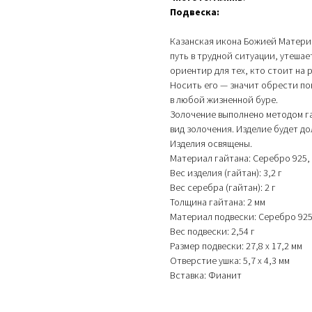
Подвеска:
Казанская икона Божией Матери 
путь в трудной ситуации, утешае
ориентир для тех, кто стоит на 
Носить его — значит обрести по
в любой жизненной буре.
Золочение выполнено методом г
вид золочения. Изделие будет д
Изделия освящены.
Материал гайтана: Серебро 925,
Вес изделия (гайтан): 3,2 г
Вес серебра (гайтан): 2 г
Толщина гайтана: 2 мм
Материал подвески: Серебро 925
Вес подвески: 2,54 г
Размер подвески: 27,8 х 17,2 мм
Отверстие ушка: 5,7 х 4,3 мм
Вставка: Фианит