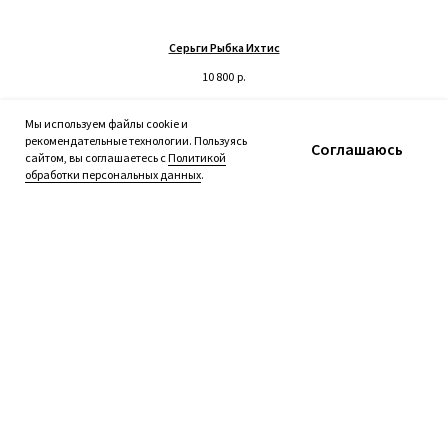
Контакты:
Серьги Рыбка Ихтис
© 2019-2026 Русские Мастерские
Сайт разработан - @bogoduhovilya
10 800
р.
Подробнее о товаре
Добавить в корзину
Мы используем файлы cookie и
рекомендательные технологии. Пользуясь
Соглашаюсь
сайтом, вы соглашаетесь с
Политикой
обработки персональных данных
.