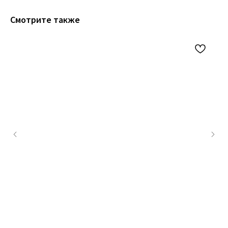
Смотрите также
+79200098811
Информация
ИП Титенков Александр Владимирович
ИНН: 525813293944
Доставка и оплата
ОГРНИП: 319527500128352
Обмен и возврат
адрес: г.Нижний Новгород,
Политика конфиденциальности
ул. Маслякова д. 12а
Договор оферта