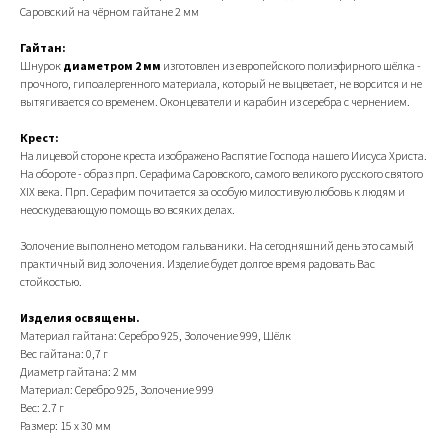
Саровский на чёрном гайтане 2 мм
Гайтан:
Шнурок
диаметром 2 мм
изготовлен из европейского полиэфирного шёлка -
прочного, гипоалергенного материала, который не выцветает, не ворсится и не
вытягивается со временем. Оконцеватели и карабин из серебра с чернением.
Крест:
На лицевой стороне креста изображено Распятие Господа нашего Иисуса Христа.
На обороте - образ прп. Серафима Саровского, самого великого русского святого
XIX века. Прп. Серафим почитается за особую милостивую любовь к людям и
неоскудевающую помощь во всяких делах.
Золочение выполнено методом гальваники. На сегодняшний день это самый
практичный вид золочения. Изделие будет долгое время радовать Вас
стойкостью.
Изделия освящены.
Материал гайтана: Серебро 925, Золочение 999, Шёлк
Вес гайтана: 0,7 г
Диаметр гайтана: 2 мм
Материал: Cepeбpo 925, Золочениe 999
Вес: 2.7 г
Размер: 15 х 30 мм