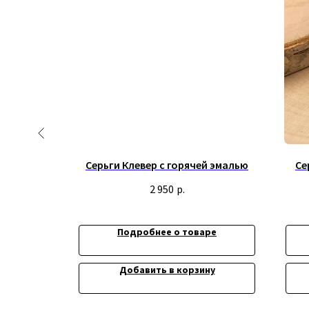
 горячей
Серьги Клевер с горячей эмалью
Се
2 950
р.
ре
Подробнее о товаре
Информация
ну
Добавить в корзину
Доставка и опла
Обмен и возврат