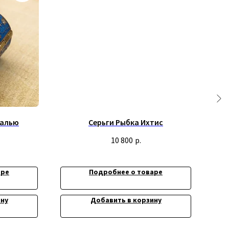
малью
Серьги Рыбка Ихтис
10 800
р.
аре
Подробнее о товаре
Контакты:
вич
ину
Добавить в корзину