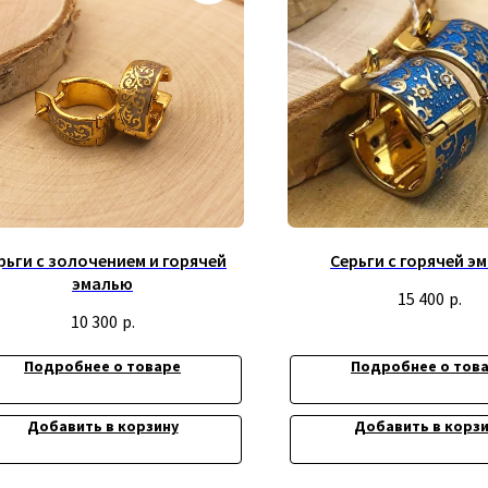
рьги с золочением и горячей
Серьги с горячей э
эмалью
15 400
р.
10 300
р.
Подробнее о товаре
Подробнее о тов
ИП Титенков Александр Владимиро
Добавить в корзину
Добавить в корз
ИНН: 525813293944
та
ОГРНИП: 319527500128352
адрес: г.Нижний Новгород,