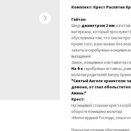
Комплект: Крест Распятие Хр
Гайтан:
Шнур
диаметром 2 мм
изготовл
материала, который прослужит В
обусловлена тем, что они не про
Кроме того, в них можно без опа
зажаты в серебряных концевика
выпадения.
Замок, концевики и вставки на г
На 4-х
серебряных вставках, рав
молитва родителей Ангелу Хранит
"Святый Ангеле хранителю ч
демона, от глаз обольстителя
Аминь."
Крест:
На лицевой стороне креста изоб
обороте помещена молитва:
«Милосердный Господи, спаси и 
Покрытие родием обеспечивает з