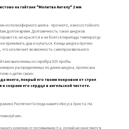
истово на гайтане "Молитва Ангелу" 2 мм
ен из полиэфирного шелка - прочного, износостойкого
ам долгое время. Долговечность таких шнурков
тираются, не красятся и не боятся перепада температур.
ски принимать душ и купаться. Концы шнурка прочно
х, что исключает возможность самопроизвольного
айтане выполнены из серебра 925 пробы.
номерно распределенных по длине шнурка, прописана
елю о детях своих:
ада моего, покрый его твоим покровом от стрел
 и сохрани его сердце в ангельской чистоте.
ражено Распятие Господа нашего Иисуса Христа. На
помилуй мя».
ащиту изделия от потемнения (т.к. родий не окисляется