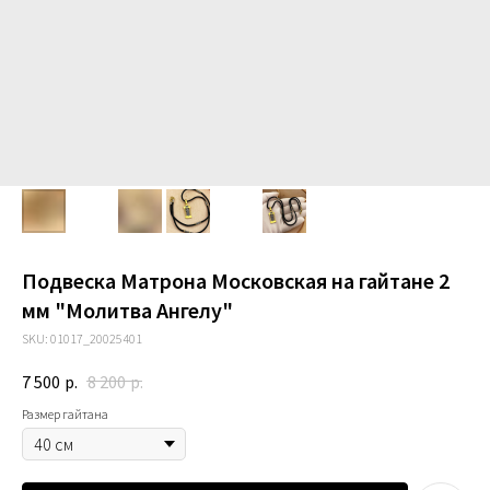
Подвеска Матрона Московская на гайтане 2
мм "Молитва Ангелу"
SKU:
01017_20025401
7 500
р.
8 200
р.
Размер гайтана