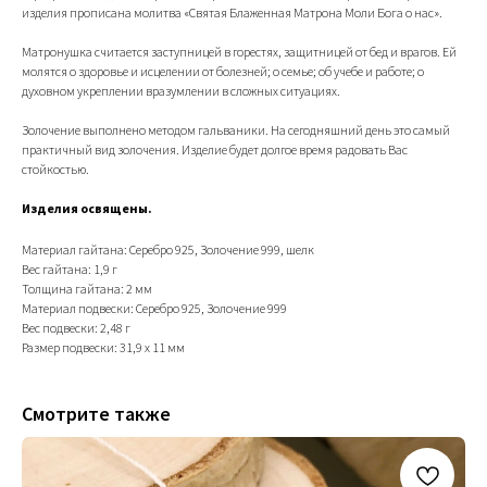
изделия прописана молитва «Святая Блаженная Матрона Моли Бога о нас».
Матронушка считается заступницей в горестях, защитницей от бед и врагов. Ей
молятся о здоровье и исцелении от болезней; о семье; об учебе и работе; о
духовном укреплении вразумлении в сложных ситуациях.
Золочение выполнено методом гальваники. На сегодняшний день это самый
практичный вид золочения. Изделие будет долгое время радовать Вас
стойкостью.
Изделия освящены.
Материал гайтана: Cepeбpo 925, Золочениe 999, шелк
Вес гайтана: 1,9 г
Толщина гайтана: 2 мм
Материал подвески: Серебро 925, Золочение 999
Вес подвески: 2,48 г
Размер подвески: 31,9 х 11 мм
Смотрите также