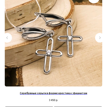
+79200098811
Информация
ИП Титенков Александр Владимирович
ИНН: 525813293944
Доставка и оплата
ОГРНИП: 319527500128352
Обмен и возврат
адрес: г.Нижний Новгород,
Политика конфиденциальности
ул. Маслякова д. 12а
Договор оферта
Контакты:
© 2019-2026 Русские Мастерские
Сайт разработан - @bogoduhovilya
Серебряные серьги в форме крестика с фианитом
3 450
р.