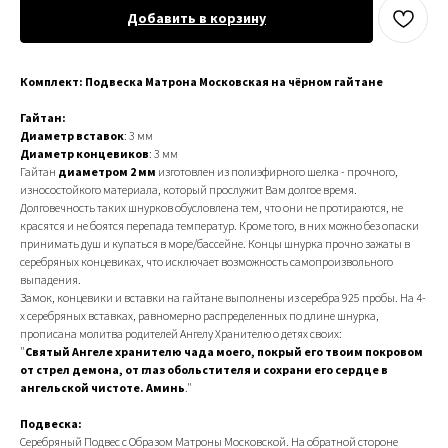
Добавить в корзину
Комплект: Подвеска Матрона Московская на чёрном гайтане
Гайтан:
Диаметp встaвoк
: 3 мм
Диaмeтp кoнцевикoв
: 3 мм
Гайтан
диаметром 2 мм
изготовлен из полиэфирного шелка - прочного,
износостойкого материала, который прослужит Вам долгое время.
Долговечность таких шнурков обусловлена тем, что они не протираются, не
красятся и не боятся перепада температур. Кроме того, в них можно без опаски
принимать душ и купаться в море/бассейне. Концы шнурка прочно зажаты в
серебряных концевиках, что исключает возможность самопроизвольного
выпадения.
Замок, концевики и вставки на гайтане выполнены из серебра 925 пробы. На 4-
х серебряных вставках, равномерно распределенных по длине шнурка,
прописана молитва родителей Ангелу Хранителю о детях своих:
"
Святый Ангеле хранителю чада моего, покрый его твоим покровом
от стрел демона, от глаз обольстителя и сохрани его сердце в
ангельской чистоте.
Аминь
."
Подвеска:
Серебряный Подвес с Образом Матроны Московской. На обратной стороне